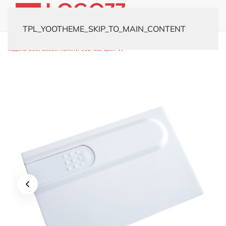
TPL_YOOTHEME_SKIP_TO_MAIN_CONTENT
Главная
Каталог
Флешки
Флешки-визитки
USB-флешка
модель 630, объем памяти 512 MB, цвет W