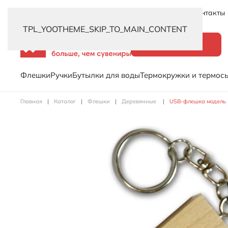
Новинки
Услуги
Распродажа
Доставка
Контакты
TPL_YOOTHEME_SKIP_TO_MAIN_CONTENT
Каталог
Флешки
Ручки
Бутылки для воды
Термокружки и термос
Главная
Каталог
Флешки
Деревянные
USB-флешка модель 7