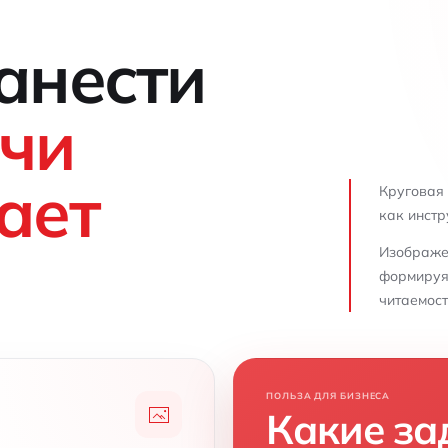
анести
ачи
ает
Круговая 
как инстр
Изображен
формируя
читаемост
ПОЛЬЗА ДЛЯ БИЗНЕСА
Какие за