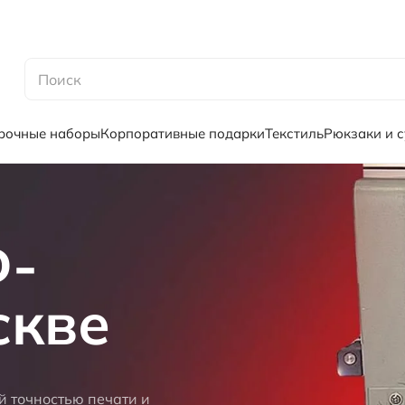
рочные наборы
Корпоративные подарки
Текстиль
Рюкзаки и 
Ф-
скве
 точностью печати и