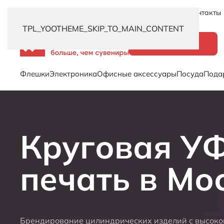
Новинки
Услуги
Распродажа
Доставка
Контакты
TPL_YOOTHEME_SKIP_TO_MAIN_CONTENT
Каталог
Флешки
Электроника
Офисные аксессуары
Посуда
Пода
Круговая У
печать в Мо
Брендирование цилиндрических изделий с высокой