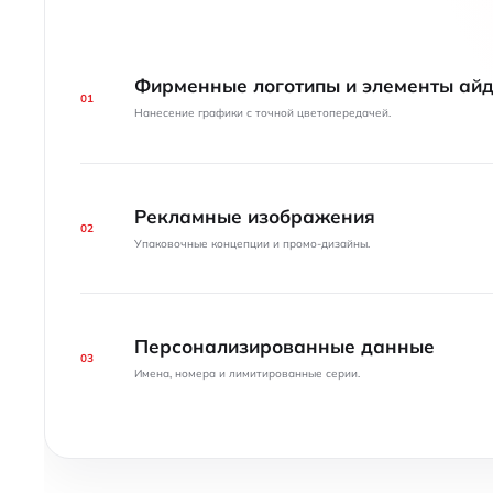
Фирменные логотипы и элементы ай
01
Нанесение графики с точной цветопередачей.
Рекламные изображения
02
Упаковочные концепции и промо-дизайны.
Персонализированные данные
03
Имена, номера и лимитированные серии.