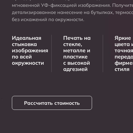
мгновенной УФ-фиксацией изображения. Получите
детализированное нанесение на бутылках, термоса
без искажений по окружности.
Идеальная
Печать на
Яркие
стыковка
стекле,
цвета 
изображения
металле и
точна
по всей
пластике
перед
окружности
с высокой
фирме
адгезией
стиля
Рассчитать стоимость