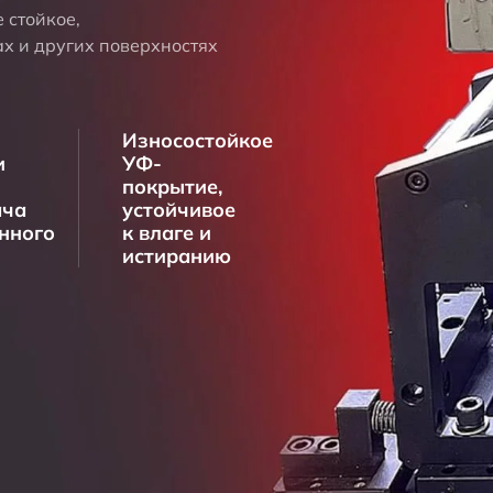
 стойкое,
х и других поверхностях
Износостойкое
и
УФ-
я
покрытие,
ача
устойчивое
нного
к влаге и
истиранию