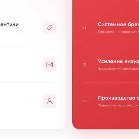
дентики
Системное бре
01
Для офлайн- и промо-кана
Усиление визу
02
Через носители повседнев
Производство 
03
Подарочные изделия для 