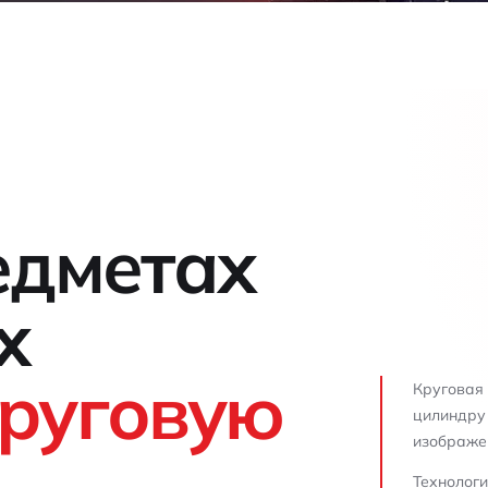
едметах
х
руговую
Круговая 
цилиндру 
изображен
Технологи