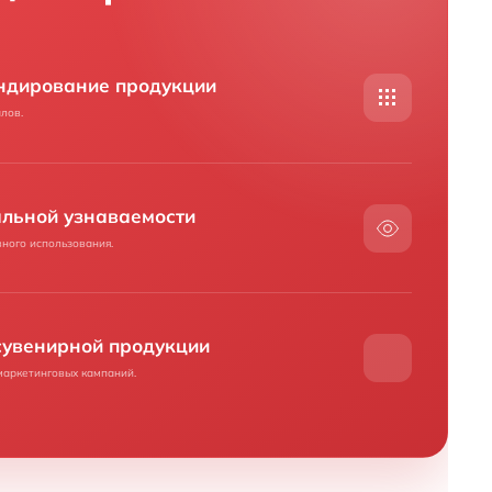
ндирование продукции
лов.
альной узнаваемости
ного использования.
сувенирной продукции
маркетинговых кампаний.